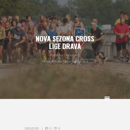
NOVA SEZONA CROSS
LIGE DRAVA
Početna
Novosti
Nova sezona Cross lige Drava
25/02/2020
0
0