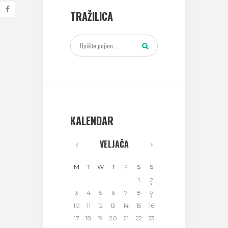
TRAŽILICA
KALENDAR
VELJAČA
M
T
W
T
F
S
S
1
2
3
4
5
6
7
8
9
10
11
12
13
14
15
16
17
18
19
20
21
22
23