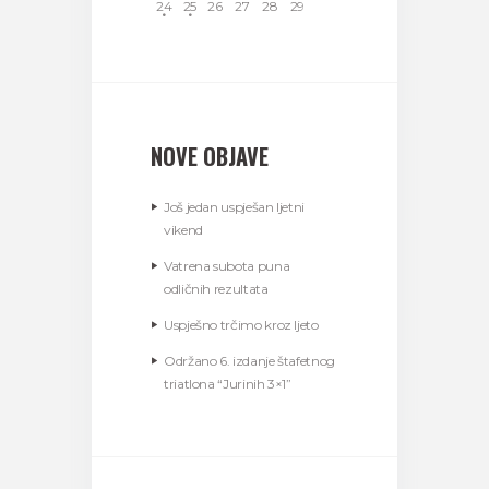
24
25
26
27
28
29
NOVE OBJAVE
Još jedan uspješan ljetni
vikend
Vatrena subota puna
odličnih rezultata
Uspješno trčimo kroz ljeto
Održano 6. izdanje štafetnog
triatlona “Jurinih 3×1”