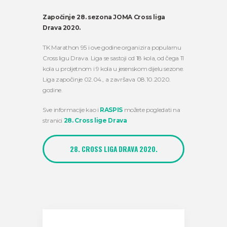
Započinje 28. sezona JOMA Cross liga
Drava 2020.
TK Marathon 95 i ove godine organizira popularnu
Cross ligu Drava. Liga se sastoji od 18 kola, od čega 11
kola u proljetnom i 9 kola u jesenskom dijelu sezone.
Liga započinje 02.04., a završava 08.10.2020.
godine.
Sve informacije kao i
RASPIS
možete pogledati na
stranici
28. Cross lige Drava
28. CROSS LIGA DRAVA 2020.