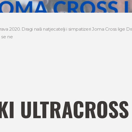
a 2020. Dragi naši natjecatelji i simpatizeri Joma Cross lige D
 se ne
KI ULTRACROSS