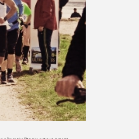
sprječavanja širenja zaraze novim