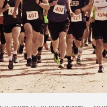
 trkači i natjecatelji, odlukom Stožera civilne zaštite RH u svrhu 