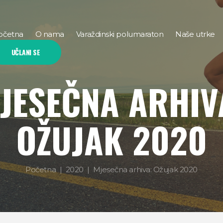
očetna
O nama
Varaždinski polumaraton
Naše utrke
UČLANI SE
JESEČNA ARHIV
OŽUJAK 2020
Početna
2020
Mjesečna arhiva: Ožujak 2020