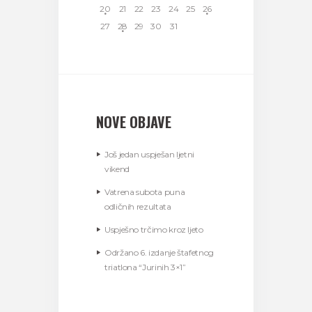
20
21
22
23
24
25
26
27
28
29
30
31
NOVE OBJAVE
Još jedan uspješan ljetni
vikend
Vatrena subota puna
odličnih rezultata
Uspješno trčimo kroz ljeto
Održano 6. izdanje štafetnog
triatlona “Jurinih 3×1”