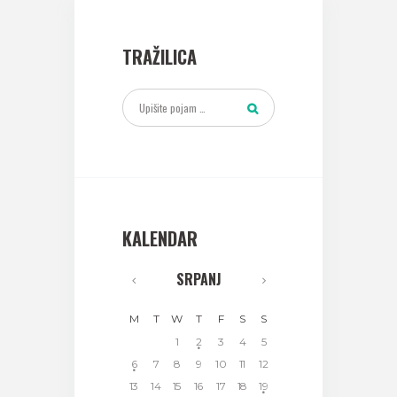
TRAŽILICA
KALENDAR
SRPANJ
M
T
W
T
F
S
S
1
2
3
4
5
6
7
8
9
10
11
12
13
14
15
16
17
18
19