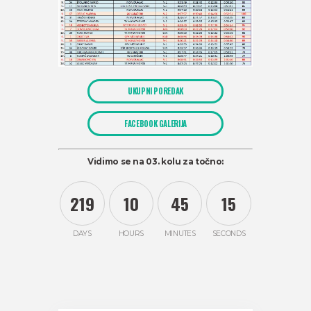
UKUPNI POREDAK
FACEBOOK GALERIJA
Vidimo se na 03. kolu za točno:
2
1
9
1
0
4
5
1
6
DAYS
HOURS
MINUTES
SECONDS