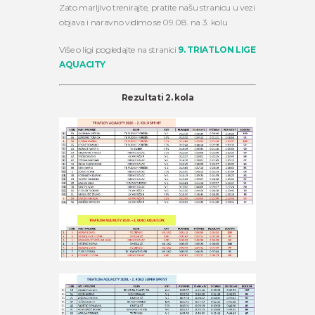
Zato marljivo trenirajte, pratite našu stranicu u vezi
objava i naravno vidimo se 09.08. na 3. kolu
Više o ligi pogledajte na stranici
9. TRIATLON LIGE
AQUACITY
Rezultati 2. kola