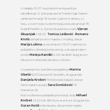
U nedjelju 19.07. na prostorima Aquacitiya
odrađeno je i 2. kolo popularne Triatlon lige. Nakon
velike dominacije TK Swibir u sprint triatlonu u 1.
kolu, u ovom kolu tu dominaciju preuzeo je klub TK
Rudolf Perešin iz Gornje Stubice te su tako
Vjeran
Skupnjak
1:08:23 ,
Tomica Lešković
i
Romano
Krstić
odnijeli prva tri mjesta u muškoj, dok je
Marija Lukina
sa rezultatom 1:13:07 nadmoćno
pobijedila u ženskoj konkurenciji, a druga je ciljem
prošla
Mate
ja Kaniški
iz AK Varaždin kojoj je ovo
bilo prvo triatlonsko iskustvo u životu.
U supersprintu kod žena pobijedila je
Marina
Obelić
52:51 članica AK Varaždin, druga je bila
Danijela Krobot
TK Kotoripski begači, dok je
treće mjesto osvojila
Sara Domislović
TK
Marathon 95.
Kod muškaraca pobijedio je sve bolji i bolji
Mihael
Krobot
42:22 član BK Mura avantura, drugi jer bio
Goran Kočiš
individualac, dok je treće mjesto