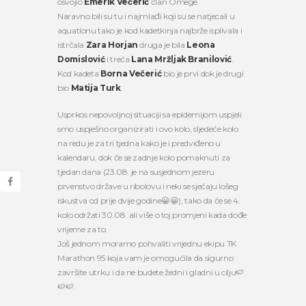
osvojio
Emerik Večerić
član Omege.
Naravno bili su tu i najmlađi koji su se natjecali u
aquatlonu tako je kod kadetkinja najbrže isplivala i
istrčala
Zara Horjan
druga je bila
Leona
Domislović
i treća
Lana Mržljak Branilović
.
Kod kadeta
Borna Večerić
bio je prvi dok je drugi
bio
Matija Turk
.
Usprkos nepovoljnoj situaciji sa epidemijom uspjeli
smo uspješno organizirati i ovo kolo, sljedeće kolo
na redu je za tri tjedna kako je i predviđeno u
kalendaru, dok će se zadnje kolo pomaknuti za
tjedan dana (23.08. je na susjednom jezeru
prvenstvo države u ribolovu i neki se sjećaju lošeg
iskustva od prije dvije godine
😀
😀
), tako da će se 4.
kolo održati 30.08. ali više o toj promjeni kada dođe
vrijeme za to.
Još jednom moramo pohvaliti vrijednu ekipu TK
Marathon 95 koja vam je omogućila da sigurno
završite utrku i da ne budete žedni i gladni u cilju
🍉
🍉
🍉
.