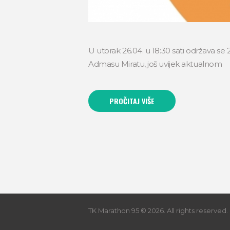
U utorak 26.04. u 18:30 sati održava se 
Admasu Miratu, još uvijek aktualnom
PROČITAJ VIŠE
TK Marathon 95 © 2026. All rights reserved.