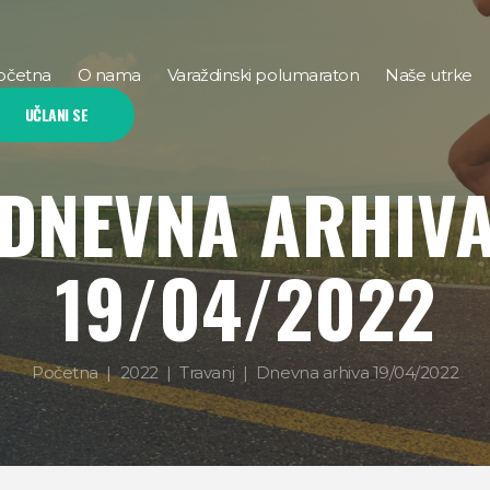
očetna
O nama
Varaždinski polumaraton
Naše utrke
UČLANI SE
DNEVNA ARHIV
19/04/2022
Početna
2022
Travanj
Dnevna arhiva 19/04/2022