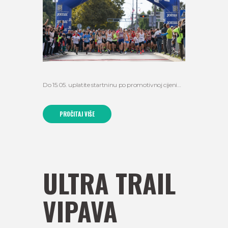
Do 15.05. uplatite startninu po promotivnoj cijeni…
PROČITAJ VIŠE
ULTRA TRAIL
VIPAVA