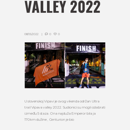
VALLEY 2022
08/05/2022
0
0
U slovenskoj Vipavi je ovog vikenda održan Ultra
trail Vipava valley 2022. Sudionici su mogli odabrati
između 5 staza. Ona najduža Emperor bila ja
170km dužine , Centurion je bio