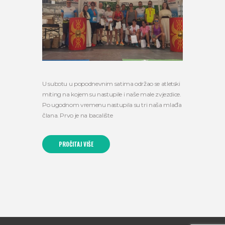
U subotu u popodnevnim satima održao se atletski
miting na kojem su nastupile i naše male zvjezdice.
Po ugodnom vremenu nastupila su tri naša mlađa
člana. Prvo je na bacalište
PROČITAJ VIŠE