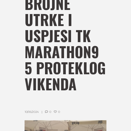
BROJNE
UTRKE I
USPJESI TK
MARATHON9
5 PROTEKLOG
VIKENDA
10/06/2024
0
0