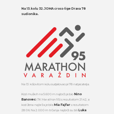
Na 13. kolu 32. JOMA cross-lige Drava 78
sudionika.
Na 13. kišovitom kolu sudjelovao je 78 natjecatelja.
Kod muških na 5.600 m najbrži je bio
Nino
Banovec
(TK Marathon 95) s rezultatom 21:42, a
kod žena najbrža je bila
Mia Fajfar
s rezultatom
28:06. Na 2.000 m trčanja najbrži su bili
Luka