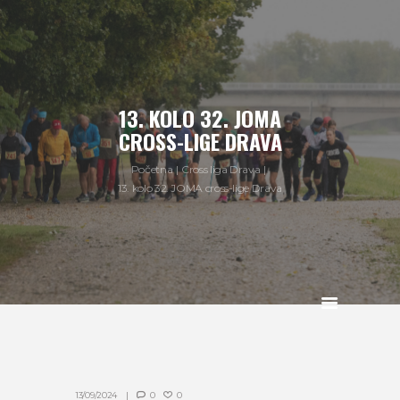
13. KOLO 32. JOMA
CROSS-LIGE DRAVA
Početna
Cross liga Drava
13. kolo 32. JOMA cross-lige Drava
13/09/2024
0
0