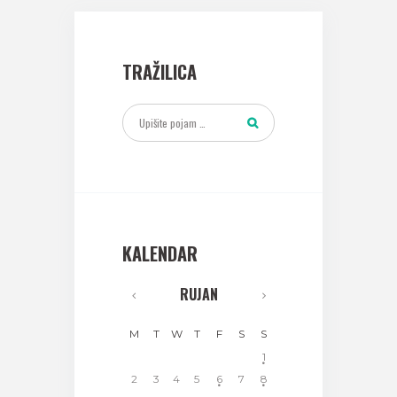
TRAŽILICA
KALENDAR
RUJAN
M
T
W
T
F
S
S
1
2
3
4
5
6
7
8