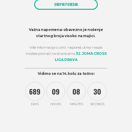
UKUPNI POREDAK
Važna napomena: obavezno je nošenje
startnog broja visoko na majici.
Više informacija o utrci, raspored utrka i raspis
možete pronaći na stranicama
32. JOMA CROSS
LIGA DRAVA
Vidimo se na 14. kolu za točno:
6
8
9
0
9
0
8
3
0
DAYS
HOURS
MINUTES
SECONDS