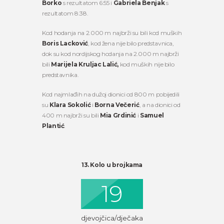
Borko
s rezultatom 6:55 i
Gabriela Benjak
s
rezultatom 8:38.
Kod hodanja na 2.000 m najbrži su bili kod muških
Boris Lacković
, kod žena nije bilo predstavnica,
dok su kod nordijskog hodanja na 2.000 m najbrži
bili
Marijela Kruljac Lalić
,
kod muških nije bilo
predstavnika.
Kod najmlađih na dužoj dionici od 800 m pobijedili
su
Klara Sokolić
i
Borna Večerić
, a na dionici od
400 m najbrži su bili
Mia Grdinić
i
Samuel
Plantić
.
13. Kolo u brojkama
19
djevojčica/dječaka