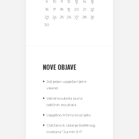
9
10
11
12
13
14
15
16
17
18
19
20
21
22
23
24
25
26
27
28
29
30
NOVE OBJAVE
Još jedan uspješan ljetni
vikend
Vatrena subota puna
odličnih rezultata
Uspješno trčimo kroz ljeto
Održano 6. izdanje štafetnog
triatlona “Jurinih 3×1”