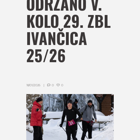
ODRŽANO V.
KOLO 29. ZBL
IVANČICA
25/26
18/01/2026
0
0