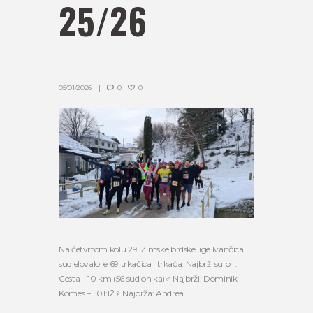
25/26
05/01/2026
0
0
Na četvrtom kolu 29. Zimske brdske lige Ivančica
sudjelovalo je 69 trkačica i trkača. Najbrži su bili:
Cesta – 10 km (56 sudionika)‍♂️ Najbrži: Dominik
Komes – 1:01:12‍♀️ Najbrža: Andrea