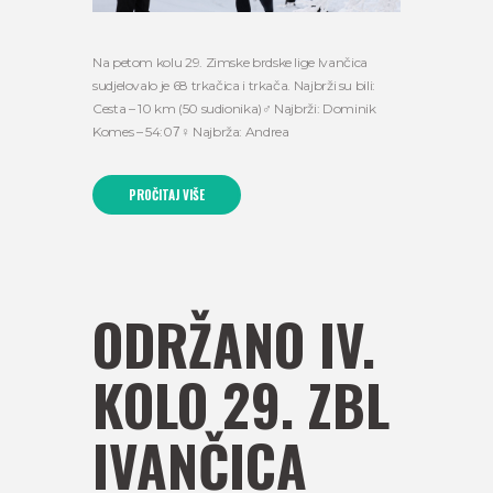
Na petom kolu 29. Zimske brdske lige Ivančica
sudjelovalo je 68 trkačica i trkača. Najbrži su bili:
Cesta – 10 km (50 sudionika)‍♂️ Najbrži: Dominik
Komes – 54:07‍♀️ Najbrža: Andrea
PROČITAJ VIŠE
ODRŽANO IV.
KOLO 29. ZBL
IVANČICA