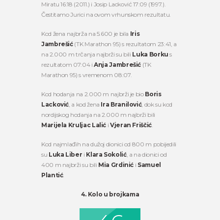
Miratu 16:18 (2011.) i Josip Lacković 17:09 (1997.).
Čestitamo Jurici na ovom vrhunskom rezultatu.
Kod žena najbrža na 5.600 je bila
Iris
Jambrešić
(TK Marathon 95) s rezultatom 23:41, a
na 2.000 m trčanja najbrži su bili
Luka Borku
s
rezultatom 07:04 i
Anja Jambrešić
(TK
Marathon 95) s vremenom 08:07.
Kod hodanja na 2.000 m najbrži je bio
Boris
Lacković
, a kod žena
Ira Branilović
, dok su kod
nordijskog hodanja na 2.000 m najbrži bili
Marijela Kruljac Lalić
i
Vjeran Friščić
.
Kod najmlađih na dužoj dionici od 800 m pobijedili
su
Luka Liber
i
Klara Sokolić
, a na dionici od
400 m najbrži su bili
Mia Grdinić
i
Samuel
Plantić
.
4. Kolo u brojkama