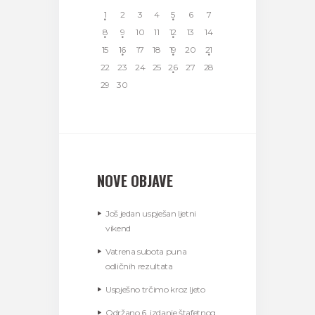
1
2
3
4
5
6
7
8
9
10
11
12
13
14
15
16
17
18
19
20
21
22
23
24
25
26
27
28
29
30
NOVE OBJAVE
Još jedan uspješan ljetni
vikend
Vatrena subota puna
odličnih rezultata
Uspješno trčimo kroz ljeto
Održano 6. izdanje štafetnog