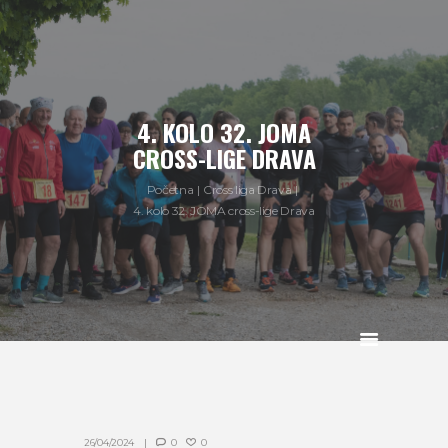
4. KOLO 32. JOMA
CROSS-LIGE DRAVA
Početna
Cross liga Drava
4. kolo 32. JOMA cross-lige Drava
26/04/2024
0
0