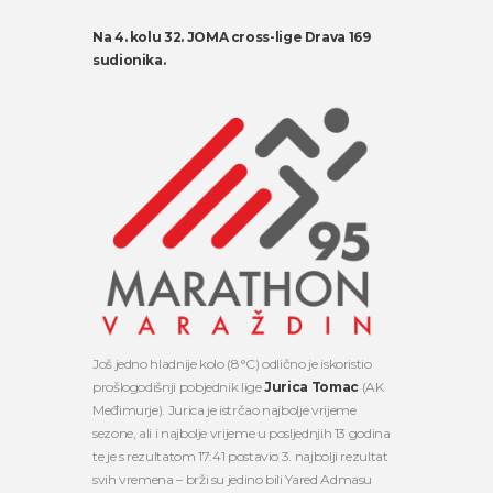
Na 4. kolu 32. JOMA cross-lige Drava 169
sudionika.
Još jedno hladnije kolo (8°C) odlično je iskoristio
prošlogodišnji pobjednik lige
Jurica Tomac
(AK
Međimurje). Jurica je istrčao najbolje vrijeme
sezone, ali i najbolje vrijeme u posljednjih 13 godina
te je s rezultatom 17:41 postavio 3. najbolji rezultat
svih vremena – brži su jedino bili Yared Admasu