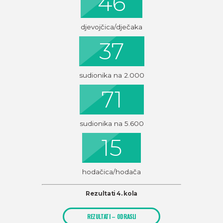
46
djevojčica/dječaka
37
sudionika na 2.000
71
sudionika na 5.600
15
hodačica/hodača
Rezultati 4. kola
REZULTATI – ODRASLI