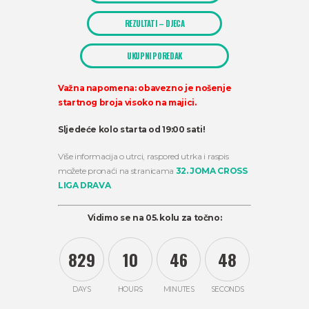
REZULTATI – DJECA
UKUPNI POREDAK
Važna napomena: obavezno je nošenje
startnog broja visoko na majici.
Sljedeće kolo starta od 19:00 sati!
Više informacija o utrci, raspored utrka i raspis
možete pronaći na stranicama
32. JOMA CROSS
LIGA DRAVA
Vidimo se na 05. kolu za točno:
8
2
9
1
0
4
6
4
8
DAYS
HOURS
MINUTES
SECONDS