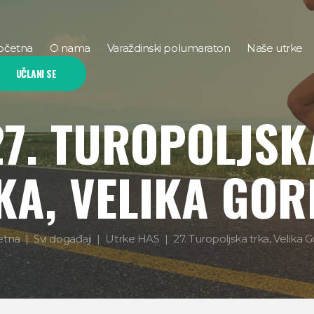
očetna
O nama
Varaždinski polumaraton
Naše utrke
UČLANI SE
27. TUROPOLJSK
KA, VELIKA GOR
etna
Svi događaji
Utrke HAS
27. Turopoljska trka, Velika G