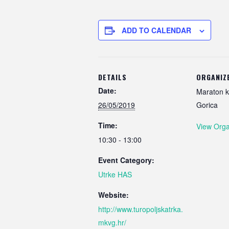
ADD TO CALENDAR
DETAILS
ORGANIZ
Date:
Maraton k
26/05/2019
Gorica
Time:
View Orga
10:30 - 13:00
Event Category:
Utrke HAS
Website:
http://www.turopoljskatrka.
mkvg.hr/