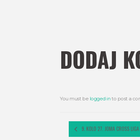
DODAJ K
You must be
logged in
to post a c
9. KOLO 27. JOMA CROSS LIGA