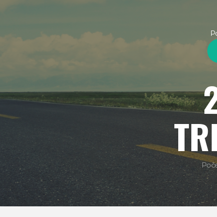
P
TR
Poč