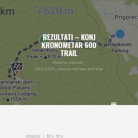
REZULTATI – KONJ
KRONOMETAR 600
TRAIL
Početna
Novosti
REZULTATI – Konj kronometar 600 trail
31/05/2022
0
0