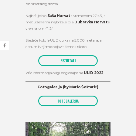
planinarskog doma.
Najbrži je bio
Saša Horvat
s vremenom 27:43, a
među ženama najbrža je bila
Dubravka Horvat
s
vremenom 41:24.
Sljedeće kolo je ULID utrka na 5.000 metara, a
datum i vrijeme objavit ćemo uskoro.
REZULTATI
Više informacija o ligi pogledajte na
ULID 2022
Fotogalerija (by Mario Šoštarić)
FOTOGALERIJA