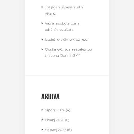
Još jedan uspješan ljetni
vikend
Vatrena subota puna
odličnih rezultata
Uspješno trčimo kroz ljeto
Održano 6. izdanje štafetnog
triatlona “Jurinih 3×1”
ARHIVA
Srpanj
2026
(4)
Lipanj
2026
(6)
Svibanj
2026
(8)