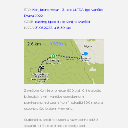
ŠTO:
Konj kronometar – 3. kolo ULTRA lige Ivančica
Drava 2022.
GDJE:
parking ispod staze Konj na Ivančici
KADA:
31.05.2022. u 18:30 sati
Završio je Konj kronometar 600 trail. Cilj je bio što
brže stići na vrh Ivančice legendarnom
planinarskom stazom “konj” i odraditi 600 metara
uspona u što kraćem vremenu.
Sudionici su kretli na uspon u razmacima od 30
sekundi, a trčalo se ili hodalo do cilja kod