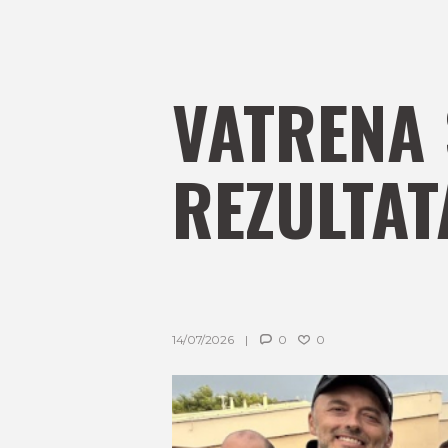
VATRENA 
REZULTAT
14/07/2026
0
0