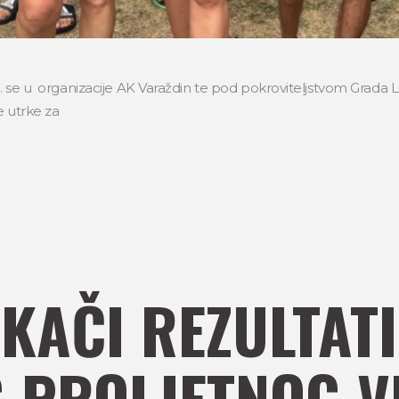
6. se u organizacije AK Varaždin te pod pokroviteljstvom Grada
e utrke za
RKAČI REZULTATI
 PROLJETNOG V