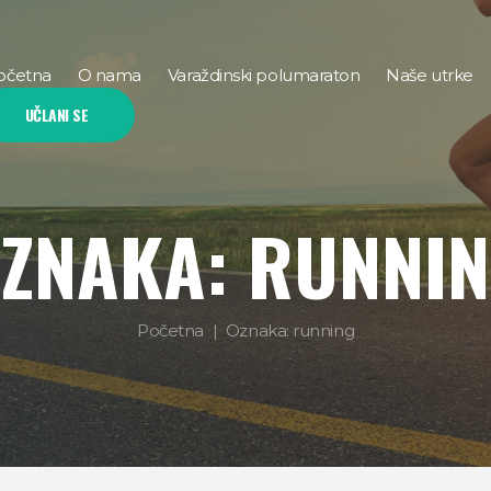
očetna
O nama
Varaždinski polumaraton
Naše utrke
UČLANI SE
ZNAKA: RUNNI
Početna
Oznaka: running