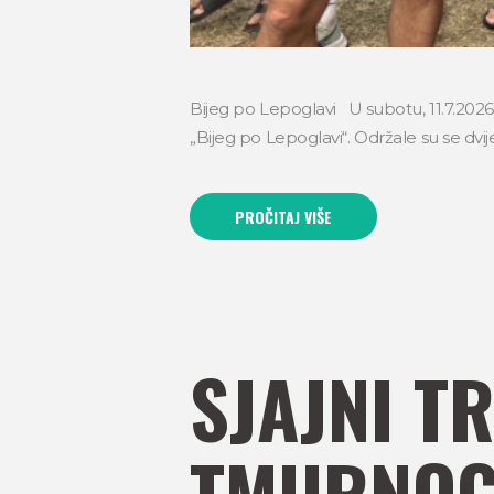
Bijeg po Lepoglavi U subotu, 11.7.202
„Bijeg po Lepoglavi“. Održale su se dvij
PROČITAJ VIŠE
SJAJNI T
TMURNOG