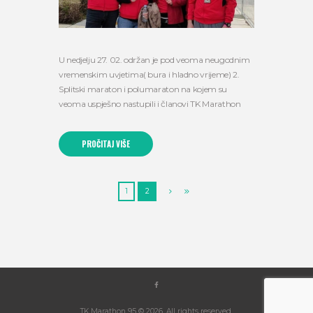
U nedjelju 27. 02. održan je pod veoma neugodnim
vremenskim uvjetima( bura i hladno vrijeme) 2.
Splitski maraton i polumaraton na kojem su
veoma uspješno nastupili i članovi TK Marathon
PROČITAJ VIŠE
1
2
TK Marathon 95 © 2026. All rights reserved.