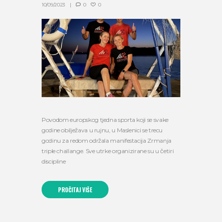
10/09/2023
0
0
Povodom europskog tjedna sporta koji se svake
godine obilježava u rujnu, u Maslenici se trecu
godinu za redom održala manifestacija Zrmanja
triple challange. Sve utrke organizirane su u četiri
discipline
PROČITAJ VIŠE