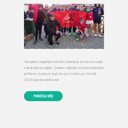
Još jedan uspješan trkački vikend je za nama i opet
nas je bilo svugdje. Daleko najbolji rezultat postigao
je Neven Jurković koji na utrci Centrum Mundi
2023 koja se održavala
PROČITAJ VIŠE