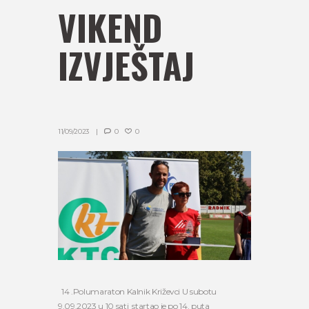
VIKEND
IZVJEŠTAJ
11/09/2023
0
0
14 .Polumaraton Kalnik Križevci U subotu
9.09.2023 u 10 sati startao je po 14. puta