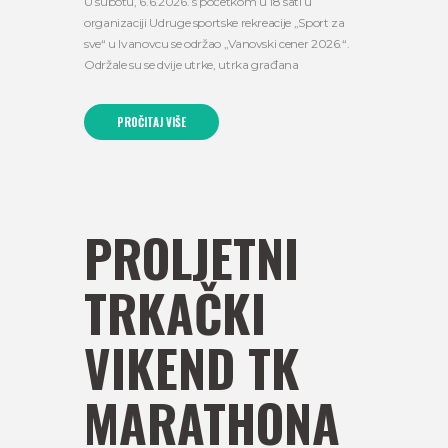
U subotu, 6.6.2026. s početkom u 18 sati u
organizaciji Udruge sportske rekreacije „Sport za
sve“ u Ivanovcu se održao „Vanovski cener 2026.“.
Održale su se dvije utrke, utrka građana
PROČITAJ VIŠE
PROLJETNI
TRKAČKI
VIKEND TK
MARATHONA