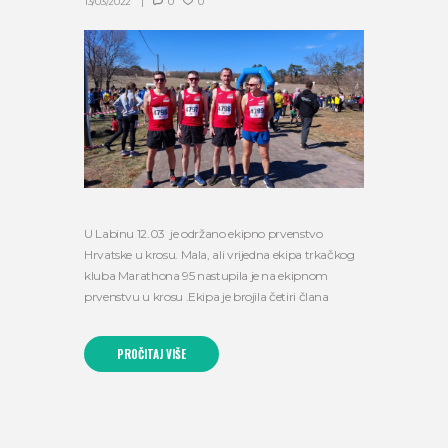
13/03/2022
0
0
U Labinu 12.03 je održano ekipno prvenstvo
Hrvatske u krosu. Mala, ali vrijedna ekipa trkačkog
kluba Marathona 95 nastupila je na ekipnom
prvenstvu u krosu .Ekipa je brojila četiri člana
PROČITAJ VIŠE