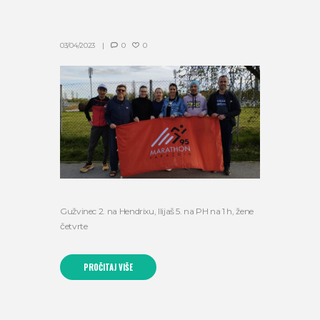
03/04/2023
0
0
Gužvinec 2. na Hendrixu, Ilijaš 5. na PH na 1 h, žene
četvrte
PROČITAJ VIŠE