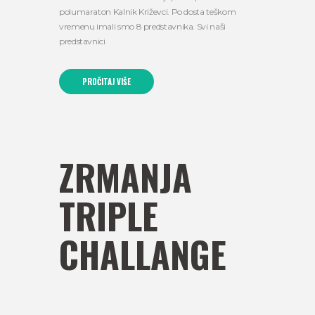
polumaraton Kalnik Križevci. Po dosta teškom
vremenu imali smo 8 predstavnika. Svi naši
predstavnici
PROČITAJ VIŠE
ZRMANJA
TRIPLE
CHALLANGE