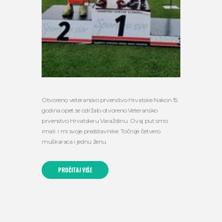
Otvoreno veteransko prvenstvo Hrvatske Nakon 15.
godina opet se održalo otvoreno Veteransko
prvenstvo Hrvatske u Varaždinu. Ovaj put smo
imali i mi svoje predstavnike. Točnije četvero
muškaraca i jednu ženu.
PROČITAJ VIŠE