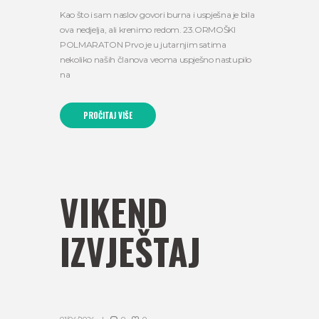
Kao što i sam naslov govori burna i uspješna je bila
ova nedjelja, ali krenimo redom. 23.ORMOŠKI
POLMARATON Prvo je u jutarnjim satima
nekoliko naših članova veoma uspješno nastupilo
na
PROČITAJ VIŠE
VIKEND
IZVJEŠTAJ