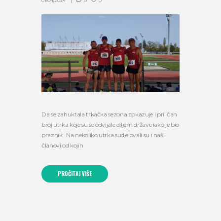
01/04/2024
0
0
Da se zahuktala trkačka sezona pokazuje i priličan
broj utrka koje su se odvijale diljem države iako je bio
praznik. Na nekoliko utrka sudjelovali su i naši
članovi od kojih
PROČITAJ VIŠE