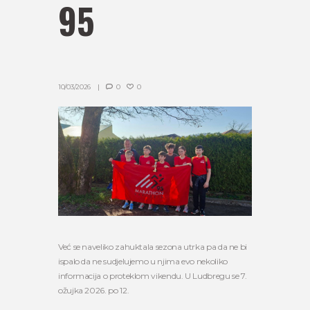
95
10/03/2026
0
0
Već se naveliko zahuktala sezona utrka pa da ne bi
ispalo da ne sudjelujemo u njima evo nekoliko
informacija o proteklom vikendu. U Ludbregu se 7.
ožujka 2026. po 12.