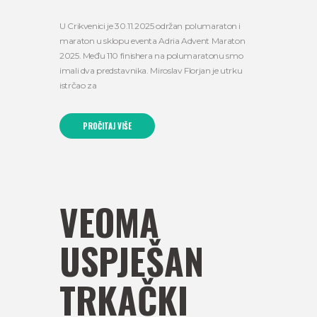
U Crikvenici je 30.11.2025 održan polumaraton i
maraton u sklopu eventa Adria Advent Maraton
2025. Među 110 finishera na polumaratonu smo
imali dva predstavnika. Miroslav Florjan je utrku
istrčao za
PROČITAJ VIŠE
VEOMA
USPJEŠAN
TRKAČKI