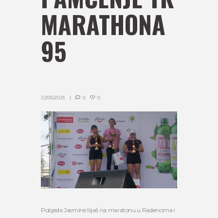
MARATHONA
95
22/05/2023
0
0
Pobjeda Jasmine Ilijaš na maratonu u Radencima i