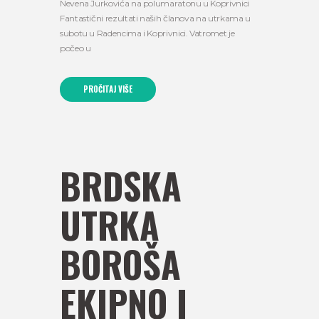
Nevena Jurkovića na polumaratonu u Koprivnici
Fantastični rezultati naših članova na utrkama u
subotu u Radencima i Koprivnici. Vatromet je
počeo u
PROČITAJ VIŠE
BRDSKA
UTRKA
BOROŠA
EKIPNO I