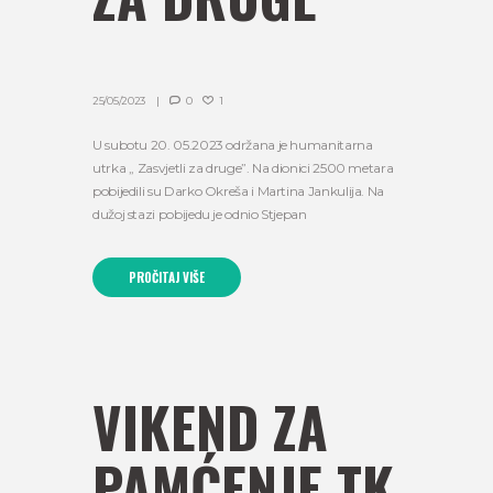
25/05/2023
0
1
U subotu 20. 05.2023 održana je humanitarna
utrka ,, Zasvjetli za druge”. Na dionici 2500 metara
pobijedili su Darko Okreša i Martina Jankulija. Na
dužoj stazi pobijedu je odnio Stjepan
PROČITAJ VIŠE
VIKEND ZA
PAMĆENJE TK