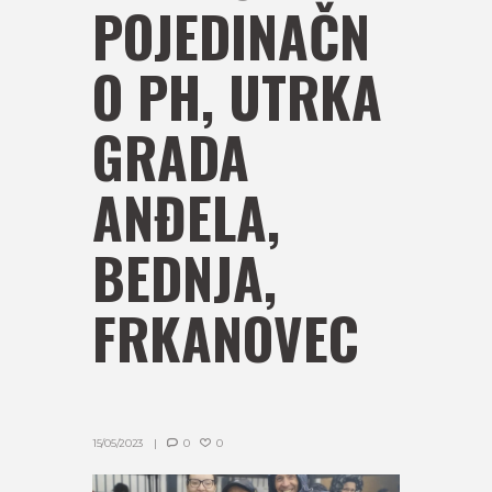
POJEDINAČN
O PH, UTRKA
GRADA
ANĐELA,
BEDNJA,
FRKANOVEC
15/05/2023
0
0