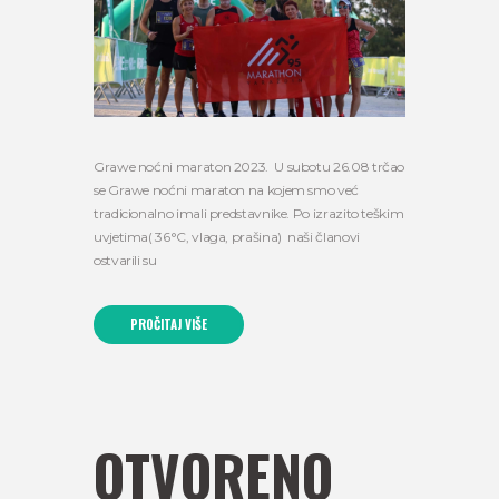
Grawe noćni maraton 2023. U subotu 26.08 trčao
se Grawe noćni maraton na kojem smo već
tradicionalno imali predstavnike. Po izrazito teškim
uvjetima( 36°C, vlaga, prašina) naši članovi
ostvarili su
PROČITAJ VIŠE
OTVORENO