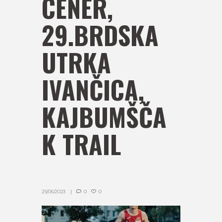
CENER,
29.BRDSKA
UTRKA
IVANČICA,
KAJBUMŠČA
K TRAIL
25/06/2023
0
0