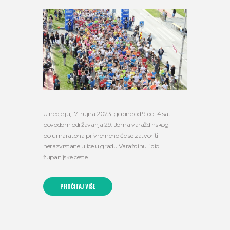
U nedjelju, 17. rujna 2023. godine od 9 do 14 sati
povodom održavanja 29. Joma varaždinskog
polumaratona privremeno će se zatvoriti
nerazvrstane ulice u gradu Varaždinu i dio
županijske ceste
PROČITAJ VIŠE