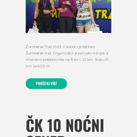
Žumberak Trail 2023. U subotu je održani
Žumberak trail. Organizator je ponudio 4 staze, a
imali smo predstavnike na 15 km i 22 km. Stazu 15
km sa 400 m
PROČITAJ VIŠE
ČK 10 NOĆNI