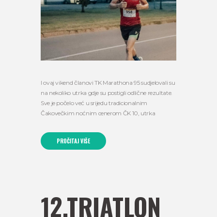
I ovaj vikend članovi TK Marathona 95 sudjelovali su
na nekoliko utrka gdje su postigli odlične rezultate.
Sve je počelo već u srijedu tradicionalnim
Čakovečkim noćnim cenerom ČK 10, utrka
PROČITAJ VIŠE
12.TRIATLON