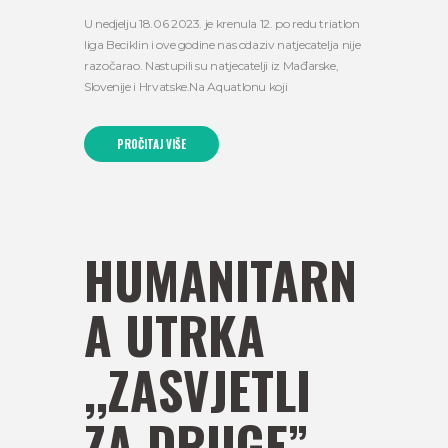
U nedjelju 18.06 2023. je krenula 12. po redu triatlon
liga Beciklin i ove godine nas odaziv natjecatelja nije
razočarao. Nastupili su natjecatelji iz Mađarske,
Slovenije i Hrvatske.Na Aquatlonu koji
PROČITAJ VIŠE
HUMANITARN
A UTRKA
,,ZASVJETLI
ZA DRUGE”