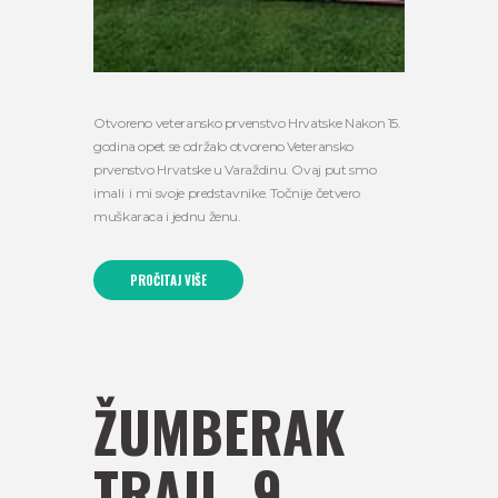
Otvoreno veteransko prvenstvo Hrvatske Nakon 15.
godina opet se održalo otvoreno Veteransko
prvenstvo Hrvatske u Varaždinu. Ovaj put smo
imali i mi svoje predstavnike. Točnije četvero
muškaraca i jednu ženu.
PROČITAJ VIŠE
ŽUMBERAK
TRAIL, 9.