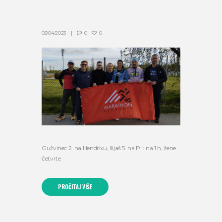
03/04/2023
0
0
Gužvinec 2. na Hendrixu, Ilijaš 5. na PH na 1 h, žene
četvrte
PROČITAJ VIŠE