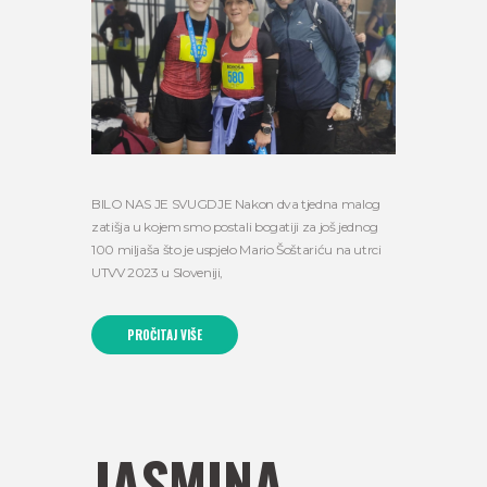
BILO NAS JE SVUGDJE Nakon dva tjedna malog
zatišja u kojem smo postali bogatiji za još jednog
100 miljaša što je uspjelo Mario Šoštariću na utrci
UTVV 2023 u Sloveniji,
PROČITAJ VIŠE
JASMINA