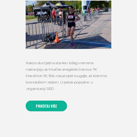
Nakon dva tjedna stanke i lošeg vremena
nastavljaju se trkačke anegdote članova TK
Marathon 95. Bilo nas je opet svugdje, ali krenimo
kronološkim redom. U petak popodne u
organizaciji SRD
PROČITAJ VIŠE