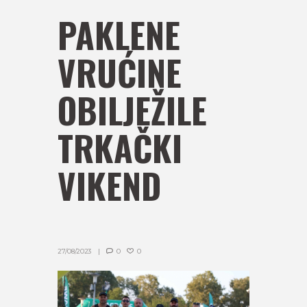
PAKLENE
VRUĆINE
OBILJEŽILE
TRKAČKI
VIKEND
27/08/2023
0
0