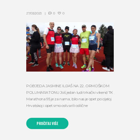
27/03/2023
0
0
POBJEDA JASMINE ILIJAŠ NA 22. ORMOŠKOM
POLUMARATONU Još jedan ludi trkački vikend TK
Marathona 95 je za nama, bilo nas je opet po cijeloj
Hrvatskoj i opet smo ostvarili odlične
PROČITAJ VIŠE